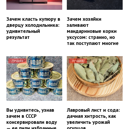
Зачем класть купюру в
Зачем хозяйки
дверцу холодильника:
заливают
удивительный
мандариновые корки
результат
уксусом: странно, но
так поступают многие
ЛУЧШЕЕ
ЛУЧШЕЕ
Вы удивитесь, узнав
Лавровый лист и сода:
зачем в СССР
дачная хитрость, как
консервировали воду
увеличить урожай
— ее пили избранные
огурцов