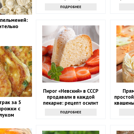
сделать
ПОДРОБНЕЕ
 пельменей:
ительно
Пирог «Невский» в СССР
Прям
продавали в каждой
простой
трак за 5
пекарне: рецепт осилит
квашены
ирожки с
даже неопытная хозяйка
ПОДРОБНЕЕ
 луком