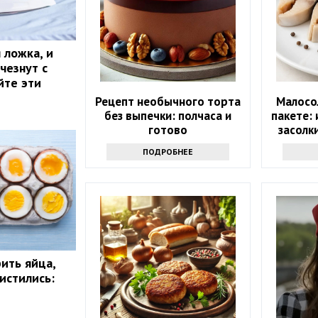
 ложка, и
чезнут с
йте эти
Рецепт необычного торта
Малосо
без выпечки: полчаса и
пакете:
готово
засолк
вкусне
ПОДРОБНЕЕ
ить яйца,
истились: