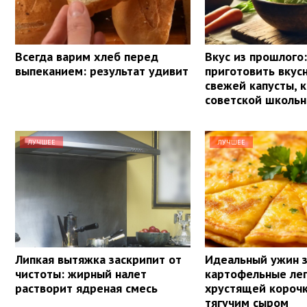
Всегда варим хлеб перед
Вкус из прошлого:
выпеканием: результат удивит
приготовить вкусн
свежей капусты, к
советской школьн
ЛУЧШЕЕ
ЛУЧШЕЕ
Липкая вытяжка заскрипит от
Идеальный ужин з
чистоты: жирный налет
картофельные ле
растворит ядреная смесь
хрустящей корочк
тягучим сыром