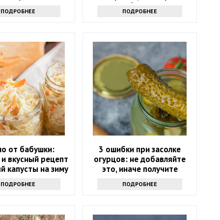
 рассыпчатый плов
должна быть знакома
ПОДРОБНЕЕ
ПОДРОБНЕЕ
без усилий
каждая женщина
о от бабушки:
3 ошибки при засолке
 и вкусный рецепт
огурцов: не добавляйте
й капусты на зиму
это, иначе получите
мутную и водянистую
ПОДРОБНЕЕ
ПОДРОБНЕЕ
закуску