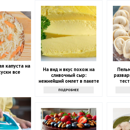
я капуста на
На вид и вкус похож на
Пельм
куски все
сливочный сыр:
развар
нежнейший омлет в пакете
тест
всего за 10 минут
продук
ПОДРОБНЕЕ