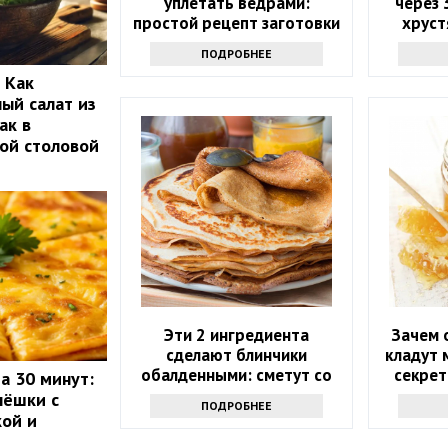
уплетать ведрами:
через 
простой рецепт заготовки
хруст
на весь год
мало
ПОДРОБНЕЕ
 Как
ый салат из
ак в
ой столовой
Эти 2 ингредиента
Зачем 
сделают блинчики
кладут 
обалденными: сметут со
секрет
а 30 минут:
стола и попросят еще —
пёшки с
ПОДРОБНЕЕ
забытый рецепт
ой и