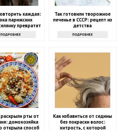
овторить каждая:
Так готовили творожное
юка парижских
печенье в СССР: рецепт из
селянку превратят
детства
в модель
ПОДРОБНЕЕ
ПОДРОБНЕЕ
 раскрыли рты от
Как избавиться от седины
ния: домохозяйка
без покраски волос:
о открыла способ
хитрость, с которой