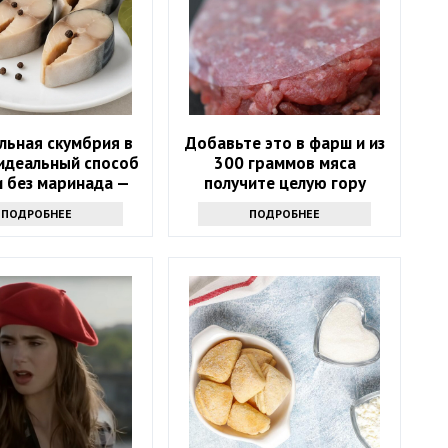
льная скумбрия в
Добавьте это в фарш и из
 идеальный способ
300 граммов мяса
и без маринада —
получите целую гору
е, чем в магазине
вкусных котлет
ПОДРОБНЕЕ
ПОДРОБНЕЕ