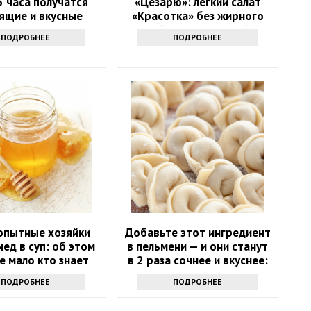
3 часа получатся
«Цезарю»: легкий салат
ящие и вкусные
«Красотка» без жирного
сольные огурцы
майонеза и сухарей
ПОДРОБНЕЕ
ПОДРОБНЕЕ
опытные хозяйки
Добавьте этот ингредиент
мед в суп: об этом
в пельмени — и они станут
е мало кто знает
в 2 раза сочнее и вкуснее:
понравится всем
ПОДРОБНЕЕ
ПОДРОБНЕЕ