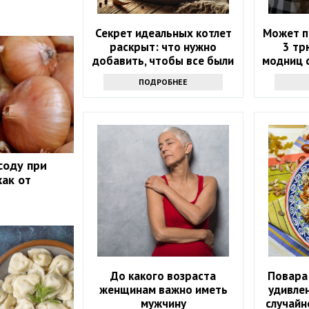
Секрет идеальных котлет
Может п
раскрыт: что нужно
3 тр
добавить, чтобы все были
модниц 
в восторге
ПОДРОБНЕЕ
соду при
хак от
До какого возраста
Повара
женщинам важно иметь
удивле
мужчину
случайн