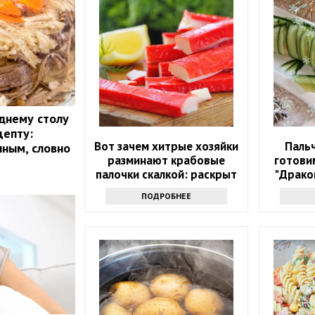
днему столу
цепту:
Вот зачем хитрые хозяйки
Паль
чным, словно
разминают крабовые
готови
палочки скалкой: раскрыт
"Драко
гениальный трюк
ПОДРОБНЕЕ