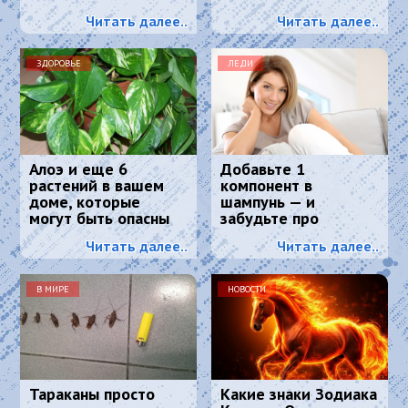
Читать далее..
Читать далее..
ЗДОРОВЬЕ
ЛЕДИ
Алоэ и еще 6
Добавьте 1
растений в вашем
компонент в
доме, которые
шампунь — и
могут быть опасны
забудьте про
для вашего
седину: к колористу
Читать далее..
Читать далее..
здоровья
идти больше не
нужно
В МИРЕ
НОВОСТИ
Тараканы просто
Какие знаки Зодиака