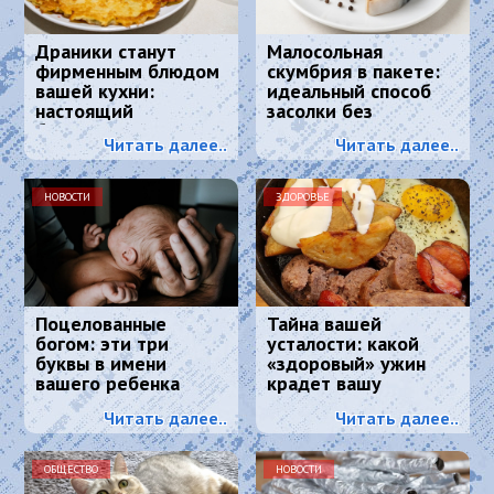
Драники станут
Малосольная
фирменным блюдом
скумбрия в пакете:
вашей кухни:
идеальный способ
настоящий
засолки без
белорусский рецепт
маринада — вкуснее,
Читать далее..
Читать далее..
чем в магазине
НОВОСТИ
ЗДОРОВЬЕ
Поцелованные
Тайна вашей
богом: эти три
усталости: какой
буквы в имени
«здоровый» ужин
вашего ребенка
крадет вашу
сделают его
энергию и красоту
Читать далее..
Читать далее..
счастливым
ОБЩЕСТВО
НОВОСТИ