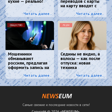
кухне — реально!
переводов с карты
на карту вводят с
2026 года
Читать далее..
Читать далее..
ОБЩЕСТВО
ЛЕДИ
Мошенники
Седины не видно, а
обманывают
волосы — как после
россиян, предлагая
отпуска: новая
оформить запись на
техника
диспансеризацию
окрашивания
Читать далее..
Читать далее..
маскирует седину
лучше любой краски
Самые свежие и последние новости в сети!
Copyright © 2026 «NEWSEUM».