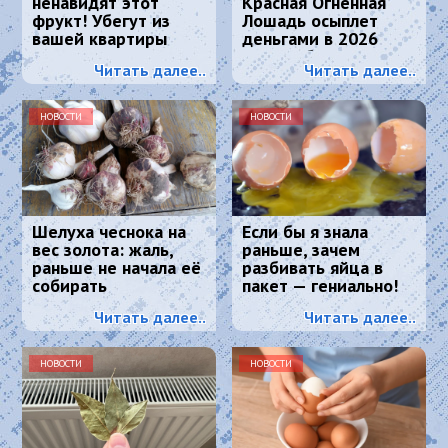
ненавидят этот
Красная Огненная
фрукт! Убегут из
Лошадь осыплет
вашей квартиры
деньгами в 2026
навсегда
году: 4 баловня
Читать далее..
Читать далее..
Судьбы
НОВОСТИ
НОВОСТИ
Шелуха чеснока на
Если бы я знала
вес золота: жаль,
раньше, зачем
раньше не начала её
разбивать яйца в
собирать
пакет — гениально!
Читать далее..
Читать далее..
НОВОСТИ
НОВОСТИ