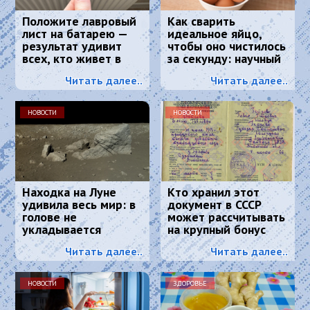
Положите лавровый
Как сварить
лист на батарею —
идеальное яйцо,
результат удивит
чтобы оно чистилось
всех, кто живет в
за секунду: научный
квартире
метод, основанный
Читать далее..
Читать далее..
на физике
НОВОСТИ
НОВОСТИ
Находка на Луне
Кто хранил этот
удивила весь мир: в
документ в СССР
голове не
может рассчитывать
укладывается
на крупный бонус
Читать далее..
Читать далее..
НОВОСТИ
ЗДОРОВЬЕ