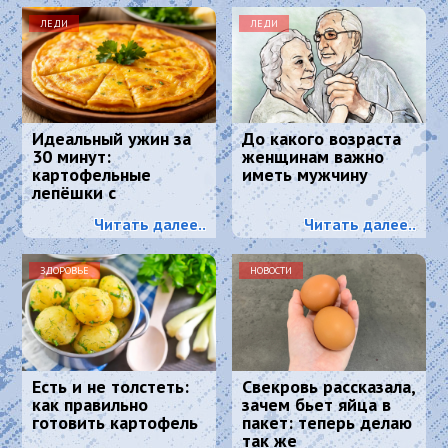
ЛЕДИ
ЛЕДИ
Идеальный ужин за
До какого возраста
30 минут:
женщинам важно
картофельные
иметь мужчину
лепёшки с
хрустящей корочкой
Читать далее..
Читать далее..
и тягучим сыром
ЗДОРОВЬЕ
НОВОСТИ
Есть и не толстеть:
Свекровь рассказала,
как правильно
зачем бьет яйца в
готовить картофель
пакет: теперь делаю
так же