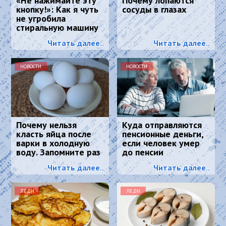
«Не нажимайте эту
Почему лопаются
кнопку!»: Как я чуть
сосуды в глазах
не угробила
стиральную машину
и что спасло
Читать далее..
Читать далее..
ситуацию
НОВОСТИ
НОВОСТИ
Почему нельзя
Куда отправляются
класть яйца после
пенсионные деньги,
варки в холодную
если человек умер
воду. Запомните раз
до пенсии
и навсегда
Читать далее..
Читать далее..
ЛЕДИ
ЛЕДИ