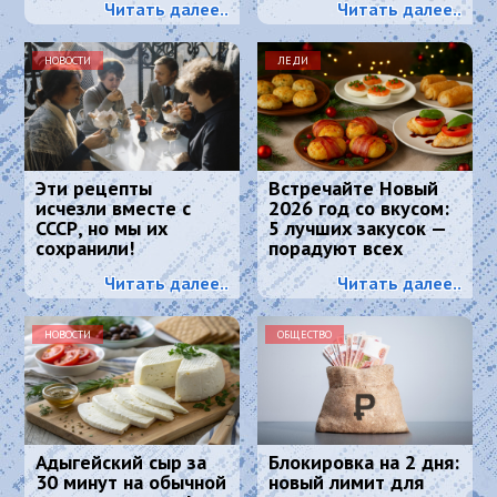
Читать далее..
Читать далее..
НОВОСТИ
ЛЕДИ
Эти рецепты
Встречайте Новый
исчезли вместе с
2026 год со вкусом:
СССР, но мы их
5 лучших закусок —
сохранили!
порадуют всех
гостей и Огненную
Читать далее..
Читать далее..
Лошадь
НОВОСТИ
ОБЩЕСТВО
Адыгейский сыр за
Блокировка на 2 дня:
30 минут на обычной
новый лимит для