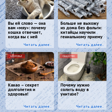
Вы ей слово — она
Больше не выхожу
вам «мяу»: почему
из дома без фольги:
кошка отвечает,
китайцы научили
когда вы с ней
гениальному приему
разговариваете
- просто и дешево
Читать далее..
Читать далее..
ЗДОРОВЬЕ
ОБЩЕСТВО
Какао – секрет
Почему нужно
долголетия и
солить воду в
здоровья!
унитазе?
Читать далее..
Читать далее..