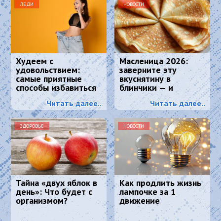
ЛЕДИ
НОВОСТИ
Худеем с
Масленица 2026:
удовольствием:
заверните эту
самые приятные
вкуснятину в
способы избавиться
блинчики — и
от лишнего веса.
подавайте как
Читать далее..
Читать далее..
главное блюдо
ЗДОРОВЬЕ
НОВОСТИ
Тайна «двух яблок в
Как продлить жизнь
день»: Что будет с
лампочке за 1
организмом?
движение