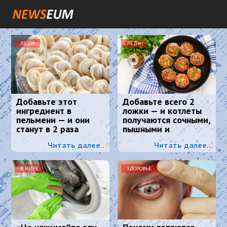
ЛЕДИ
ЛЕДИ
Добавьте этот
Добавьте всего 2
ингредиент в
ложки — и котлеты
пельмени — и они
получаются сочными,
станут в 2 раза
пышными и
сочнее и вкуснее:
вкусными:
Читать далее..
Читать далее..
понравится всем
кулинарный секрет
В МИРЕ
ЗДОРОВЬЕ