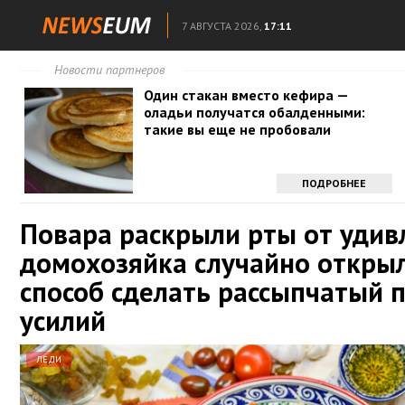
7 АВГУСТА 2026,
17:11
Новости партнеров
Один стакан вместо кефира —
оладьи получатся обалденными:
такие вы еще не пробовали
ПОДРОБНЕЕ
Повара раскрыли рты от удив
домохозяйка случайно откры
способ сделать рассыпчатый п
усилий
ЛЕДИ