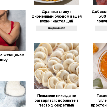
Драники станут
Добавьт
фирменным блюдом вашей
300
кухни: настоящий
получ
белорусский рецепт
вк
ПОДРОБНЕЕ
та женщинам
чину
Пельмени никогда не
Такое
разварятся: добавьте в
упле
тесто 1 секретный
простой