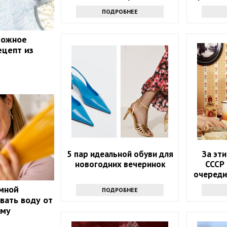
продукт — эластичные и
ПОДРОБНЕЕ
тонкие
рожное
ецепт из
5 пар идеальной обуви для
За эт
новогодних вечеринок
СССР
очереди
вы с ле
мной
ПОДРОБНЕЕ
вать воду от
ему