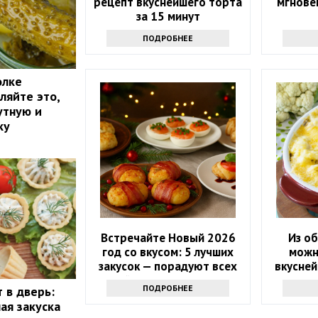
рецепт вкуснейшего торта
мгнове
за 15 минут
ПОДРОБНЕЕ
олке
ляйте это,
утную и
ку
Встречайте Новый 2026
Из о
год со вкусом: 5 лучших
можн
закусок — порадуют всех
вкусней
гостей и Огненную Лошадь
всю се
ПОДРОБНЕЕ
т в дверь:
ая закуска