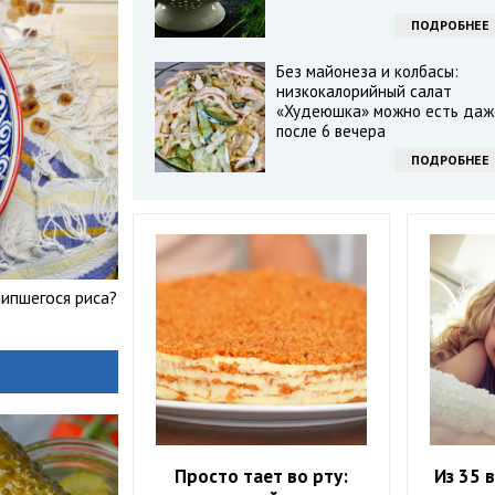
ПОДРОБНЕЕ
Без майонеза и колбасы:
низкокалорийный салат
«Худеюшка» можно есть даж
после 6 вечера
ПОДРОБНЕЕ
липшегося риса?
Просто тает во рту:
Из 35 