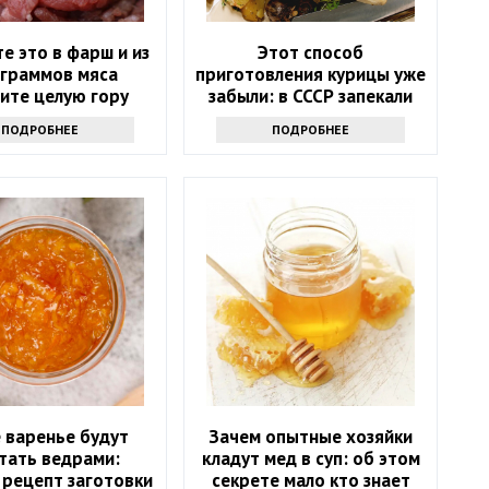
е это в фарш и из
Этот способ
 граммов мяса
приготовления курицы уже
ите целую гору
забыли: в СССР запекали
усных котлет
только так, и получалось
ПОДРОБНЕЕ
ПОДРОБНЕЕ
вкуснее, чем на гриле
 варенье будут
Зачем опытные хозяйки
тать ведрами:
кладут мед в суп: об этом
 рецепт заготовки
секрете мало кто знает