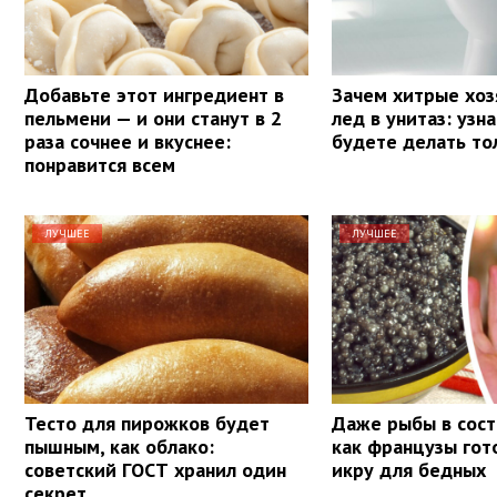
Добавьте этот ингредиент в
Зачем хитрые хоз
пельмени — и они станут в 2
лед в унитаз: узн
раза сочнее и вкуснее:
будете делать то
понравится всем
ЛУЧШЕЕ
ЛУЧШЕЕ
Тесто для пирожков будет
Даже рыбы в сост
пышным, как облако:
как французы гот
советский ГОСТ хранил один
икру для бедных
секрет