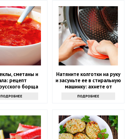
еклы, сметаны и
Натяните колготки на руку
ала: рецепт
и засуньте ее в стиральную
русского борща
машинку: ахнете от
го не оставит
результата
ПОДРОБНЕЕ
ПОДРОБНЕЕ
авнодушным