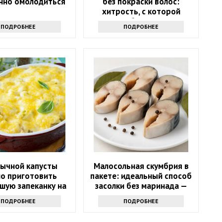
нно омолодиться
без покраски волос:
хитрость, с которой
должна быть знакома
ПОДРОБНЕЕ
ПОДРОБНЕЕ
каждая женщина
бычной капусты
Малосольная скумбрия в
о приготовить
пакете: идеальный способ
шую запеканку на
засолки без маринада —
мью: рецепт 1952
вкуснее, чем в магазине
ПОДРОБНЕЕ
ПОДРОБНЕЕ
года