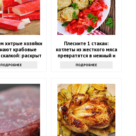
ем хитрые хозяйки
Плесните 1 стакан:
нают крабовые
котлеты из жесткого мяса
 скалкой: раскрыт
превратятся в нежный и
иальный трюк
сочный деликатес
ПОДРОБНЕЕ
ПОДРОБНЕЕ