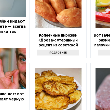
яйки кидают
аете — всегда
лько так
Копеечные пирожки
Вот зач
«Дрова»: утерянный
разми
рецепт из советской
палочки
столовой
ген
ПОДРОБНЕЕ
аве нет: вот
овят черную