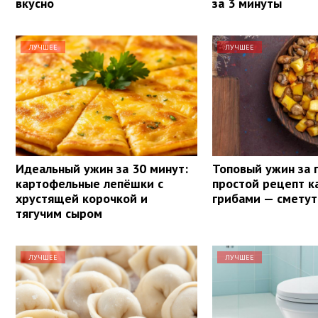
вкусно
за 3 минуты
ЛУЧШЕЕ
ЛУЧШЕЕ
Идеальный ужин за 30 минут:
Топовый ужин за 
картофельные лепёшки с
простой рецепт к
хрустящей корочкой и
грибами — сметут
тягучим сыром
ЛУЧШЕЕ
ЛУЧШЕЕ