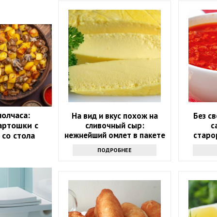
полчаса:
На вид и вкус похож на
Без св
артошки с
сливочный сыр:
с
 со стола
нежнейший омлет в пакете
старо
всего за 10 минут
нико
ПОДРОБНЕЕ
р