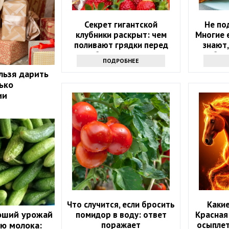
Секрет гигантской
Не по
клубники раскрыт: чем
Многие е
поливают грядки перед
знают,
сбором урожая
быв
ПОДРОБНЕЕ
льзя дарить
ько
ии
Что случится, если бросить
Какие
роший урожай
помидор в воду: ответ
Красная
поражает
осыплет
ю молока: