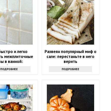
быстро и легко
Развеян популярный миф о
ть межплиточные
сале: перестаньте в него
ы в ванной:
верить
адобится соль
ПОДРОБНЕЕ
ПОДРОБНЕЕ