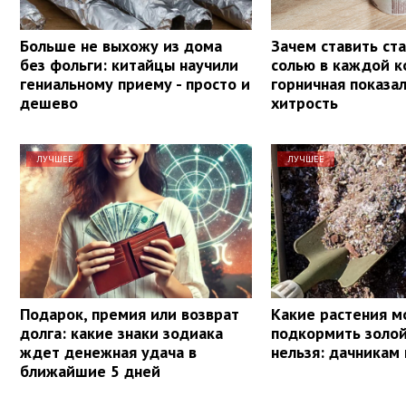
Больше не выхожу из дома
Зачем ставить ста
без фольги: китайцы научили
солью в каждой к
гениальному приему - просто и
горничная показа
дешево
хитрость
ЛУЧШЕЕ
ЛУЧШЕЕ
Подарок, премия или возврат
Какие растения 
долга: какие знаки зодиака
подкормить золой,
ждет денежная удача в
нельзя: дачникам 
ближайшие 5 дней