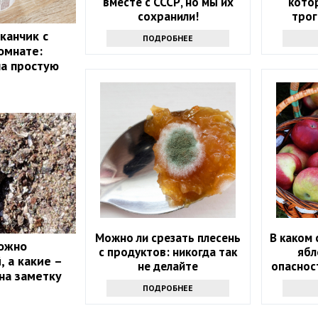
вместе с СССР, но мы их
кото
сохранили!
трог
канчик с
ПОДРОБНЕЕ
омнате:
ла простую
Можно ли срезать плесень
В каком 
можно
с продуктов: никогда так
ябл
 а какие –
не делайте
опаснос
на заметку
ПОДРОБНЕЕ