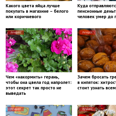
Какого цвета яйца лучше
Куда отправляютс
покупать в магазине – белого
пенсионные деньг
или коричневого
человек умер до 
ЛУЧШЕЕ
ЛУЧШЕЕ
Чем «накормить» герань,
Зачем бросать гр
чтобы она цвела год напролет:
в кипяток: хитрос
этот секрет так просто не
стоит узнать всем
выведать
ЛУЧШЕЕ
ЛУЧШЕЕ