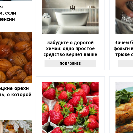
я
и, если
пенсии
Забудьте о дорогой
Зачем б
химии: одно простое
фольги в
средство вернет ванне
трюке с
белизну за 10 минут
ПОДРОБНЕЕ
ецкие орехи
ть, о которой