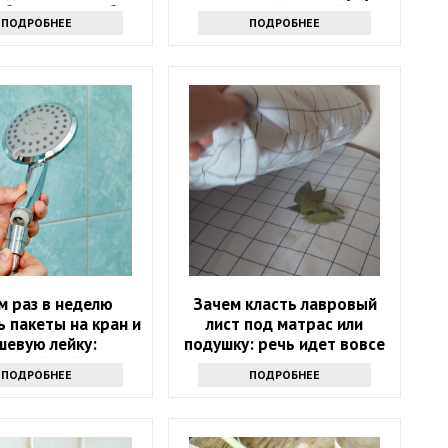
4 баловня Судьбы
на весь следующий год
ПОДРОБНЕЕ
ПОДРОБНЕЕ
м раз в неделю
Зачем класть лавровый
 пакеты на кран и
лист под матрас или
шевую лейку:
подушку: речь идет вовсе
ресный лайфхак
не о примете
ПОДРОБНЕЕ
ПОДРОБНЕЕ