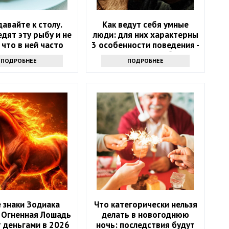
давайте к столу.
Как ведут себя умные
дят эту рыбу и не
люди: для них характерны
 что в ней часто
3 особенности поведения -
ают паразиты
проверьте себя
ПОДРОБНЕЕ
ПОДРОБНЕЕ
 знаки Зодиака
Что категорически нельзя
 Огненная Лошадь
делать в новогоднюю
 деньгами в 2026
ночь: последствия будут