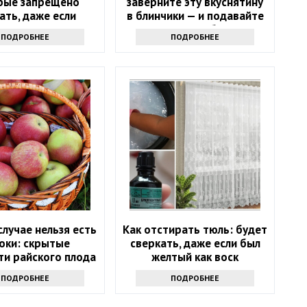
рые запрещено
заверните эту вкуснятину
ать, даже если
в блинчики — и подавайте
хочется
как главное блюдо
ПОДРОБНЕЕ
ПОДРОБНЕЕ
случае нельзя есть
Как отстирать тюль: будет
оки: скрытые
сверкать, даже если был
ти райского плода
желтый как воск
ПОДРОБНЕЕ
ПОДРОБНЕЕ