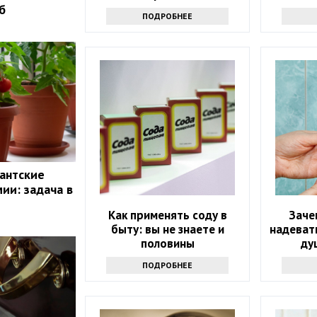
году: 
б
ПОДРОБНЕЕ
гантские
ии: задача в
Как применять соду в
Заче
быту: вы не знаете и
надевать
половины
ду
инте
ПОДРОБНЕЕ