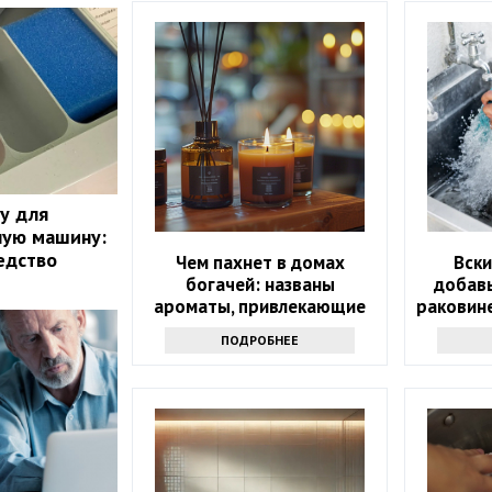
ку для
ную машину:
едство
Чем пахнет в домах
Вски
богачей: названы
добавь
ароматы, привлекающие
раковине
деньги
ПОДРОБНЕЕ