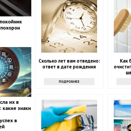
 покойник
 похорон
Сколько лет вам отведено:
Как 
ответ в дате рождения
очисти
шв
пон
ПОДРОБНЕЕ
сла их в
: какие знаки
успех в
ей