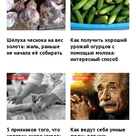
Шелуха чеснока на вес
Как получить хороший
золота: жаль, раньше
урожай огурцов с
не начала её собирать
помощью молока:
интересный способ
ЛУЧШЕЕ
ЛУЧШЕЕ
5 признаков того, что
Как ведут себя умные
человек скоро умрет:
люди: для них