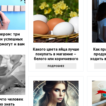
нером: три
ки успешных
омогут и вам
Какого цвета яйца лучше
Как пр
покупать в магазине –
проду
белого или коричневого
ходить в
ПОДРОБНЕЕ
 что человек
но знать