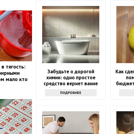
в тягость:
Забудьте о дорогой
Как сде
эфирными
химии: одно простое
по
ом мало кто
средство вернет ванне
бюджет
белизну за 10 минут
ПОДРОБНЕЕ