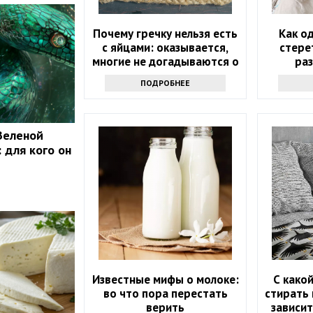
Почему гречку нельзя есть
Как о
с яйцами: оказывается,
стере
многие не догадываются о
ра
таком запрете
эффе
ПОДРОБНЕЕ
Зеленой
 для кого он
Известные мифы о молоке:
С како
во что пора перестать
стирать 
верить
зависит