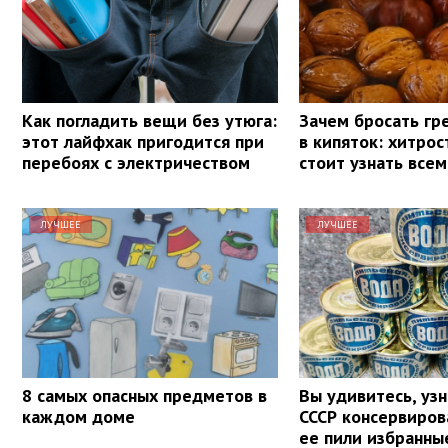
Как погладить вещи без утюга:
Зачем бросать гр
этот лайфхак пригодится при
в кипяток: хитрос
перебоях с электричеством
стоит узнать всем
ЛУЧШЕЕ
ЛУЧШЕЕ
8 самых опасных предметов в
Вы удивитесь, узн
каждом доме
СССР консервиров
ее пили избранны