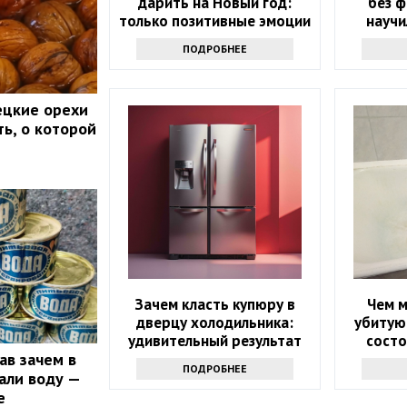
дарить на Новый год:
без ф
только позитивные эмоции
научи
приему 
ПОДРОБНЕЕ
ецкие орехи
ть, о которой
Зачем класть купюру в
Чем 
дверцу холодильника:
убитую
удивительный результат
состо
ав зачем в
дешевы
ПОДРОБНЕЕ
али воду —
е