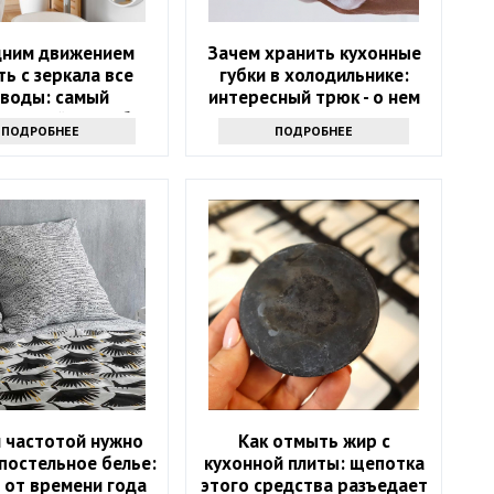
дним движением
Зачем хранить кухонные
ть с зеркала все
губки в холодильнике:
зводы: самый
интересный трюк - о нем
ктивный способ
знают только самые
ПОДРОБНЕЕ
ПОДРОБНЕЕ
продвинутые хозяйки
й частотой нужно
Как отмыть жир с
постельное белье:
кухонной плиты: щепотка
 от времени года
этого средства разъедает