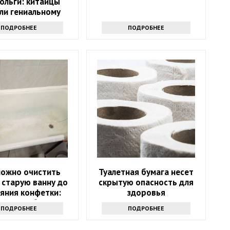
ольги: китайцы
ли гениальному
- просто и дешево
ПОДРОБНЕЕ
ПОДРОБНЕЕ
можно очистить
Туалетная бумага несет
 старую ванну до
скрытую опасность для
яния конфетки:
здоровья
й способ спасти
ПОДРОБНЕЕ
ПОДРОБНЕЕ
санузел