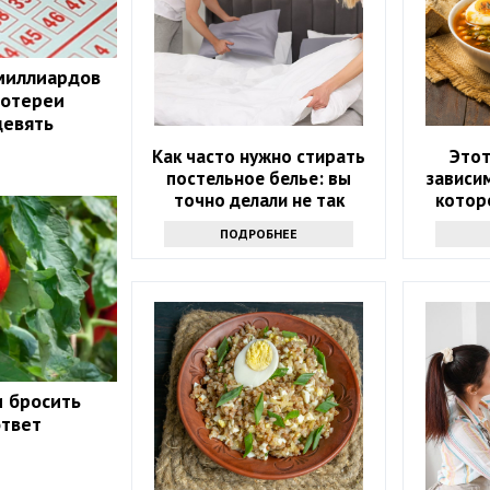
миллиардов
лотереи
девять
Как часто нужно стирать
Этот
постельное белье: вы
зависим
точно делали не так
котор
ПОДРОБНЕЕ
и бросить
ответ