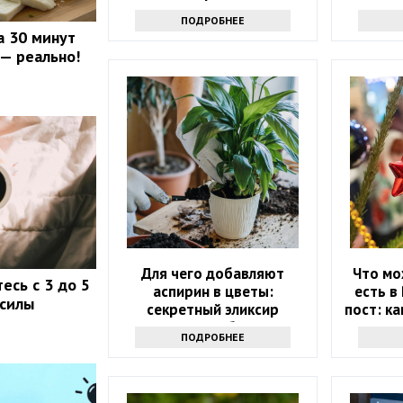
ПОДРОБНЕЕ
а 30 минут
 — реально!
Для чего добавляют
Что мо
есь с 3 до 5
аспирин в цветы:
есть в
 силы
секретный эликсир
пост: к
долголетия букетов
ПОДРОБНЕЕ