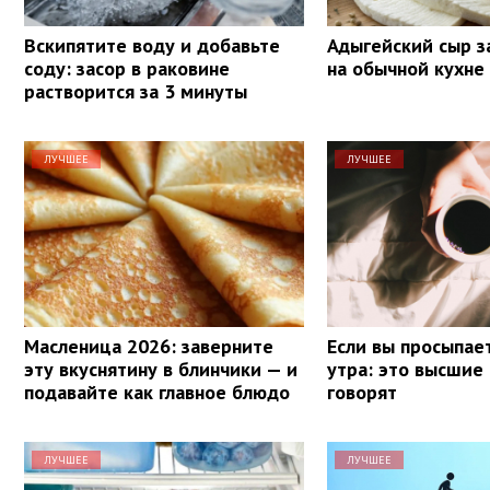
Вскипятите воду и добавьте
Адыгейский сыр з
соду: засор в раковине
на обычной кухне
растворится за 3 минуты
ЛУЧШЕЕ
ЛУЧШЕЕ
Масленица 2026: заверните
Если вы просыпает
эту вкуснятину в блинчики — и
утра: это высшие
подавайте как главное блюдо
говорят
ЛУЧШЕЕ
ЛУЧШЕЕ