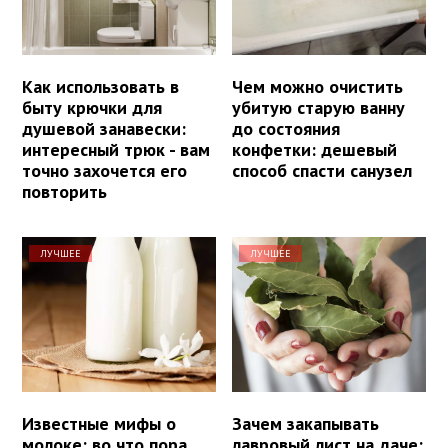
Как использовать в
Чем можно очистить
быту крючки для
убитую старую ванну
душевой занавески:
до состояния
интересный трюк - вам
конфетки: дешевый
точно захочется его
способ спасти санузел
повторить
ЛУЧШЕЕ
ЛУЧШЕЕ
Известные мифы о
Зачем закапывать
молоке: во что пора
лавровый лист на даче: