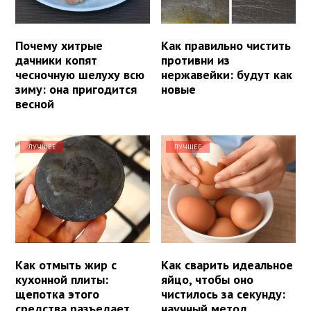
Почему хитрые
Как правильно чистить
дачники копят
противни из
чесночную шелуху всю
нержавейки: будут как
зиму: она пригодится
новые
весной
ЛУЧШЕЕ
ЛУЧШЕЕ
Как отмыть жир с
Как сварить идеальное
кухонной плиты:
яйцо, чтобы оно
щепотка этого
чистилось за секунду:
средства разъедает
научный метод,