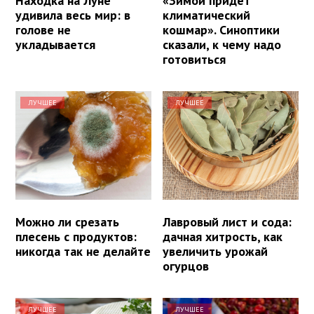
Находка на Луне
«Зимой придет
удивила весь мир: в
климатический
голове не
кошмар». Синоптики
укладывается
сказали, к чему надо
готовиться
ЛУЧШЕЕ
ЛУЧШЕЕ
Можно ли срезать
Лавровый лист и сода:
плесень с продуктов:
дачная хитрость, как
никогда так не делайте
увеличить урожай
огурцов
ЛУЧШЕЕ
ЛУЧШЕЕ