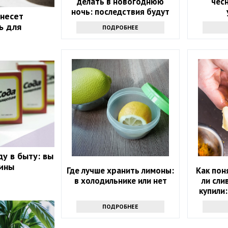
делать в новогоднюю
чесн
ночь: последствия будут
 несет
на весь следующий год
ь для
ПОДРОБНЕЕ
ду в быту: вы
вины
Где лучше хранить лимоны:
Как пон
в холодильнике или нет
ли сли
купили:
проду
ПОДРОБНЕЕ