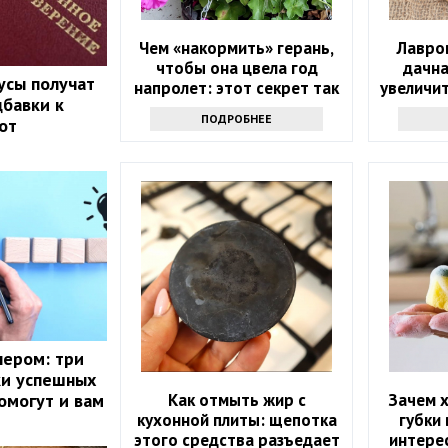
Чем «накормить» герань,
Лавров
чтобы она цвела год
дачна
усы получат
напролет: этот секрет так
увеличи
бавки к
просто не выведать
ПОДРОБНЕЕ
от
нером: три
ки успешных
Как отмыть жир с
Зачем 
омогут и вам
кухонной плиты: щепотка
губки 
этого средства разъедает
интерес