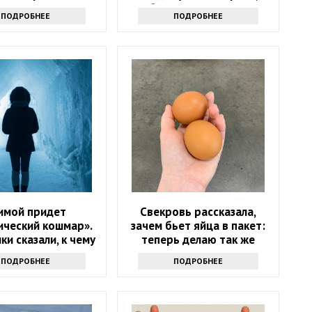
т только самые
белая или розовая
ПОДРОБНЕЕ
ПОДРОБНЕЕ
инутые хозяйки
имой придет
Свекровь рассказала,
ический кошмар».
зачем бьет яйца в пакет:
ки сказали, к чему
теперь делаю так же
о готовиться
ПОДРОБНЕЕ
ПОДРОБНЕЕ