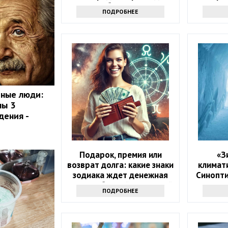
любую грязь
знаю
ПОДРОБНЕЕ
продв
мные люди:
ны 3
дения -
Подарок, премия или
«З
возврат долга: какие знаки
климат
зодиака ждет денежная
Синопти
удача в ближайшие 5 дней
над
ПОДРОБНЕЕ