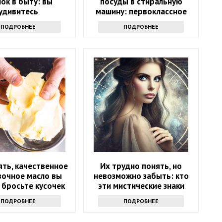
ок в быту: вы
посуды в стиральную
удивитесь
машину: первоклассное
средство
ПОДРОБНЕЕ
ПОДРОБНЕЕ
ять, качественное
Их трудно понять, но
вочное масло вы
невозможно забыть: кто
 бросьте кусочек
эти мистические знаки
кта именно туда
зодиака — хранители тайн
ПОДРОБНЕЕ
ПОДРОБНЕЕ