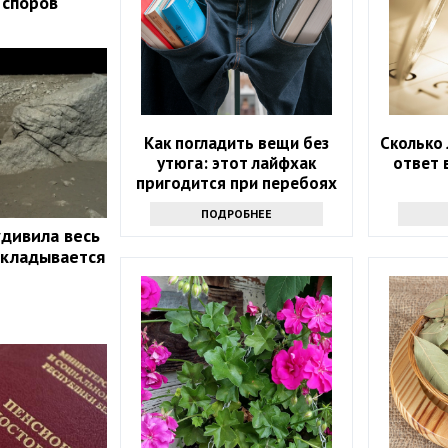
 споров
Как погладить вещи без
Сколько 
утюга: этот лайфхак
ответ 
пригодится при перебоях
с электричеством
ПОДРОБНЕЕ
удивила весь
 укладывается