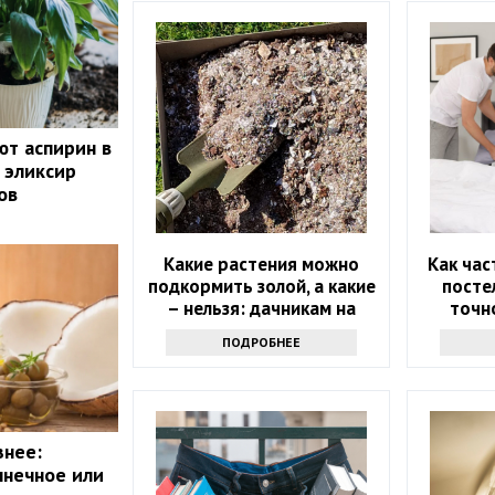
ют аспирин в
 эликсир
ов
Какие растения можно
Как час
подкормить золой, а какие
посте
– нельзя: дачникам на
точно
заметку
ПОДРОБНЕЕ
знее:
лнечное или