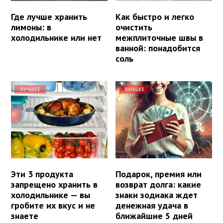
Где лучше хранить
Как быстро и легко
лимоны: в
очистить
холодильнике или нет
межплиточные швы в
ванной: понадобится
соль
ЛУЧШЕЕ
ЛУЧШЕЕ
Эти 3 продукта
Подарок, премия или
запрещено хранить в
возврат долга: какие
холодильнике — вы
знаки зодиака ждет
гробите их вкус и не
денежная удача в
знаете
ближайшие 5 дней