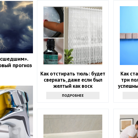
асшедшим».
овый прогноз
Как отстирать тюль: будет
Как ст
сверкать, даже если был
три по
желтый как воск
успешны
по
ПОДРОБНЕЕ