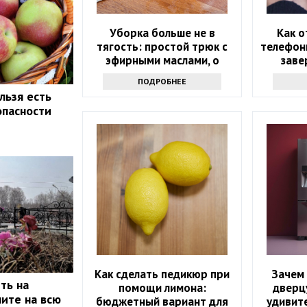
Уборка больше не в
Как о
тягость: простой трюк с
телефон
эфирными маслами, о
заве
котором мало кто знает
ПОДРОБНЕЕ
льзя есть
опасности
Как сделать педикюр при
Зачем 
ть на
помощи лимона:
дверц
ите на всю
бюджетный вариант для
удивит