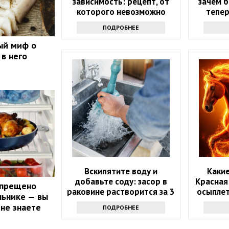
зависимость: рецепт, от
зачем б
которого невозможно
тепер
отказаться
ПОДРОБНЕЕ
ый миф о
 в него
Вскипятите воду и
Какие
добавьте соду: засор в
Красная
апрещено
раковине растворится за 3
осыплет
льнике — вы
минуты
году: 
 не знаете
ПОДРОБНЕЕ