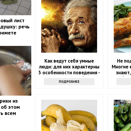
ровый лист
одушку: речь
примете
Как ведут себя умные
Не по
люди: для них характерны
Многие е
3 особенности поведения -
знают,
проверьте себя
быв
ПОДРОБНЕЕ
рики из
 об этом
ть всем