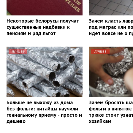
Некоторые белорусы получат
Зачем класть лав
существенные надбавки к
под матрас или п
пенсиям и ряд льгот
идет вовсе не о 
ЛУЧШЕЕ
ЛУЧШЕЕ
Больше не выхожу из дома
Зачем бросать ша
без фольги: китайцы научили
фольги в кипяток:
гениальному приему - просто и
трюке стоит узна
дешево
хозяйкам