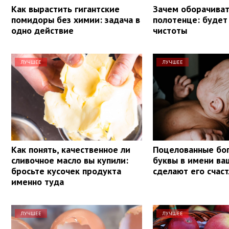
Как вырастить гигантские
Зачем оборачиват
помидоры без химии: задача в
полотенце: будет
одно действие
чистоты
ЛУЧШЕЕ
ЛУЧШЕЕ
Как понять, качественное ли
Поцелованные бог
сливочное масло вы купили:
буквы в имени ва
бросьте кусочек продукта
сделают его счас
именно туда
ЛУЧШЕЕ
ЛУЧШЕЕ