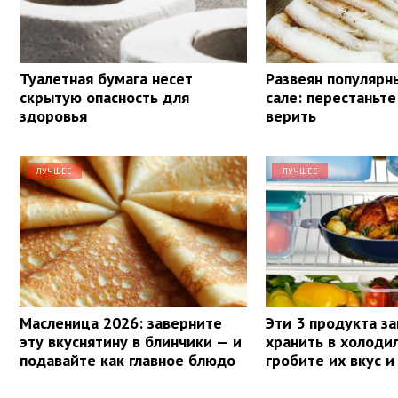
Туалетная бумага несет
Развеян популярн
скрытую опасность для
сале: перестаньте
здоровья
верить
ЛУЧШЕЕ
ЛУЧШЕЕ
Масленица 2026: заверните
Эти 3 продукта з
эту вкуснятину в блинчики — и
хранить в холоди
подавайте как главное блюдо
гробите их вкус и