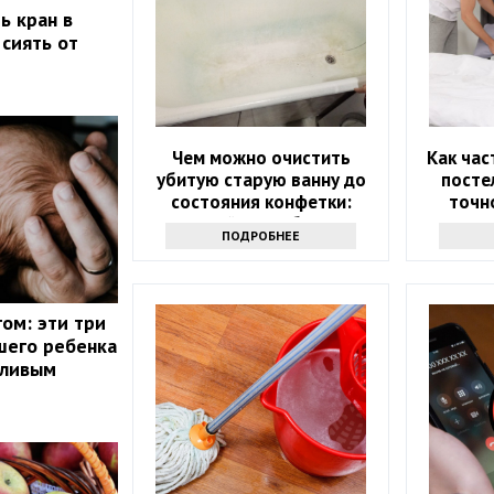
ь кран в
 сиять от
Чем можно очистить
Как час
убитую старую ванну до
посте
состояния конфетки:
точно
дешевый способ спасти
ПОДРОБНЕЕ
санузел
ом: эти три
шего ребенка
тливым