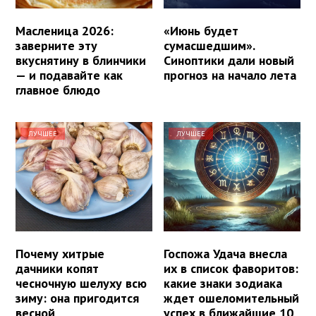
Масленица 2026:
«Июнь будет
заверните эту
сумасшедшим».
вкуснятину в блинчики
Синоптики дали новый
— и подавайте как
прогноз на начало лета
главное блюдо
ЛУЧШЕЕ
ЛУЧШЕЕ
Почему хитрые
Госпожа Удача внесла
дачники копят
их в список фаворитов:
чесночную шелуху всю
какие знаки зодиака
зиму: она пригодится
ждет ошеломительный
весной
успех в ближайшие 10