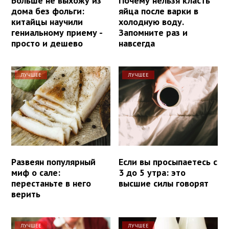
Больше не выхожу из
Почему нельзя класть
дома без фольги:
яйца после варки в
китайцы научили
холодную воду.
гениальному приему -
Запомните раз и
просто и дешево
навсегда
ЛУЧШЕЕ
ЛУЧШЕЕ
Развеян популярный
Если вы просыпаетесь с
миф о сале:
3 до 5 утра: это
перестаньте в него
высшие силы говорят
верить
ЛУЧШЕЕ
ЛУЧШЕЕ