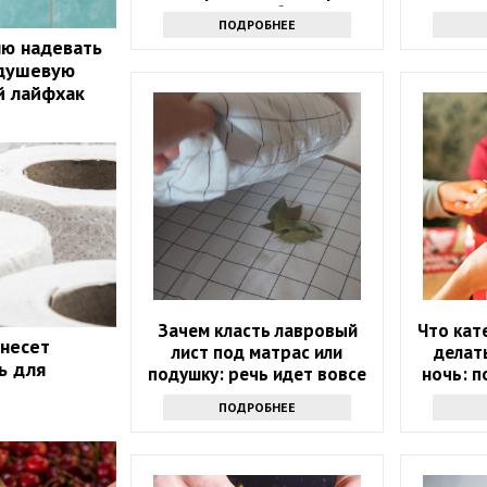
долголетия букетов
ПОДРОБНЕЕ
лю надевать
 душевую
й лайфхак
Зачем класть лавровый
Что кат
 несет
лист под матрас или
делат
ь для
подушку: речь идет вовсе
ночь: п
не о примете
на вес
ПОДРОБНЕЕ