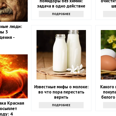
помидоры без химии:
очисти
задача в одно действие
шв
пон
ПОДРОБНЕЕ
мные люди:
ны 3
дения -
Известные мифы о молоке:
Какого 
во что пора перестать
покупа
верить
белого
ака Красная
ПОДРОБНЕЕ
 осыплет
оду: 4