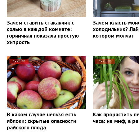
Зачем ставить стаканчик с
Зачем класть мон
солью в каждой комнате:
холодильник? Лай
горничная показала простую
котором молчат
хитрость
ЛУЧШЕЕ
ЛУЧШЕЕ
В каком случае нельзя есть
Как прорастить п
яблоки: скрытые опасности
часа: не миф, а р
райского плода