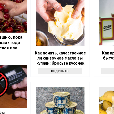
ешню, пока
акая ягода
елая или
Как понять, качественное
Как п
ли сливочное масло вы
быту:
купили: бросьте кусочек
продукта именно туда
ПОДРОБНЕЕ
обы