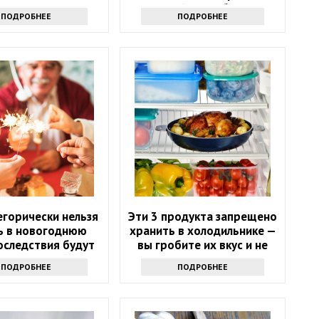
дешевый способ спасти
ПОДРОБНЕЕ
ПОДРОБНЕЕ
санузел
егорически нельзя
Эти 3 продукта запрещено
ь в новогоднюю
хранить в холодильнике —
оследствия будут
вы гробите их вкус и не
ь следующий год
знаете
ПОДРОБНЕЕ
ПОДРОБНЕЕ