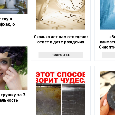
етку в
фхак, о
Сколько лет вам отведено:
«З
ответ в дате рождения
климат
Синопти
над
ПОДРОБНЕЕ
етрушку за 3
еальность