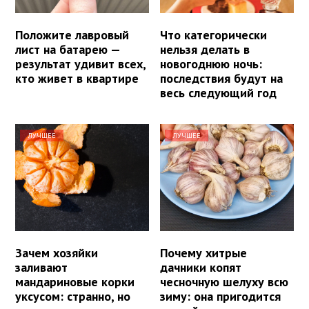
Положите лавровый
Что категорически
лист на батарею —
нельзя делать в
результат удивит всех,
новогоднюю ночь:
кто живет в квартире
последствия будут на
весь следующий год
ЛУЧШЕЕ
ЛУЧШЕЕ
Зачем хозяйки
Почему хитрые
заливают
дачники копят
мандариновые корки
чесночную шелуху всю
уксусом: странно, но
зиму: она пригодится